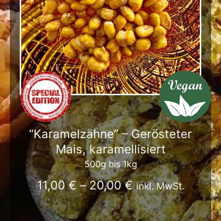
“Karamelzähne” – Gerösteter
Mais, karamellisiert
500g bis 1kg
11,00
€
–
20,00
€
inkl. MwSt.