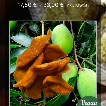
17,50
€
–
33,00
€
inkl. MwSt.