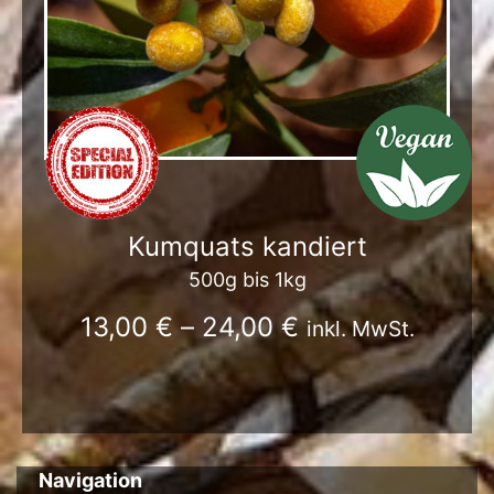
Kumquats kandiert
500g bis 1kg
13,00
€
–
24,00
€
inkl. MwSt.
Navigation