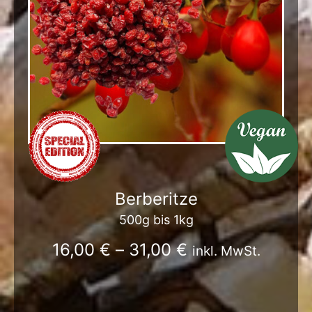
Berberitze
500g bis 1kg
16,00
€
–
31,00
€
inkl. MwSt.