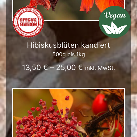
Hibiskusblüten kandiert
500g bis 1kg
13,50
€
–
25,00
€
inkl. MwSt.