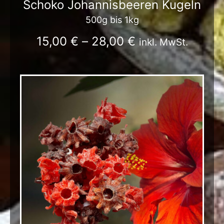
Schoko Johannisbeeren Kugeln
500g bis 1kg
15,00
€
–
28,00
€
inkl. MwSt.