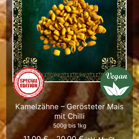
Kamelzähne – Gerösteter Mais
mit Chilli
500g bis 1kg
11,00
€
–
20,00
€