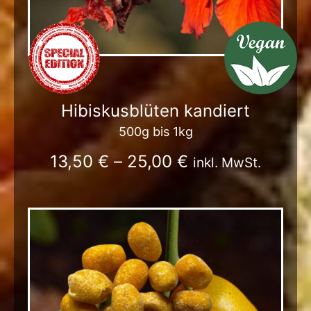
Hibiskusblüten kandiert
500g bis 1kg
13,50
€
–
25,00
€
inkl. MwSt.