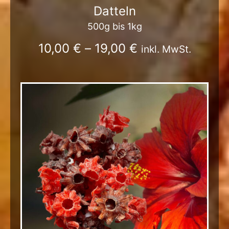
Datteln
500g bis 1kg
10,00
€
–
19,00
€
inkl. MwSt.