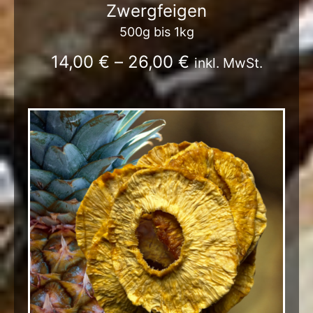
Zwergfeigen
500g bis 1kg
14,00
€
–
26,00
€
inkl. MwSt.