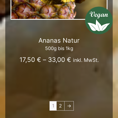
Ananas Natur
500g bis 1kg
17,50
€
–
33,00
€
inkl. MwSt.
1
2
→