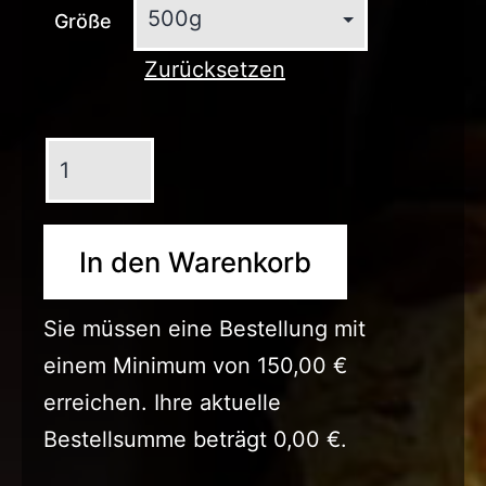
Größe
Zurücksetzen
Pomelo
Schalen
kandiert
-
In den Warenkorb
geschwefelt
Menge
Sie müssen eine Bestellung mit
einem Minimum von
150,00
€
erreichen. Ihre aktuelle
Bestellsumme beträgt
0,00
€
.