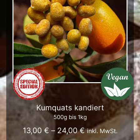
Kumquats kandiert
500g bis 1kg
13,00
€
–
24,00
€
inkl. MwSt.